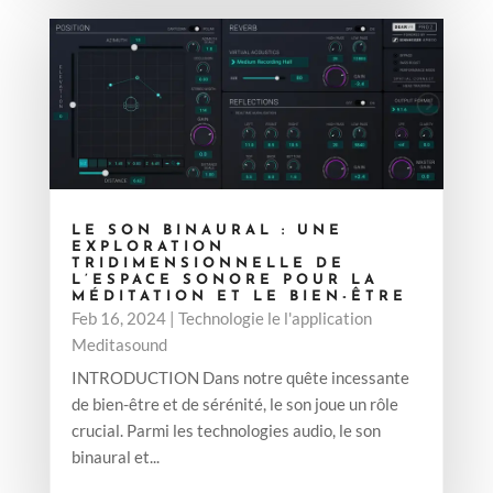
LE SON BINAURAL : UNE
EXPLORATION
TRIDIMENSIONNELLE DE
L’ESPACE SONORE POUR LA
MÉDITATION ET LE BIEN-ÊTRE
Feb 16, 2024
|
Technologie le l'application
Meditasound
INTRODUCTION Dans notre quête incessante
de bien-être et de sérénité, le son joue un rôle
crucial. Parmi les technologies audio, le son
binaural et...